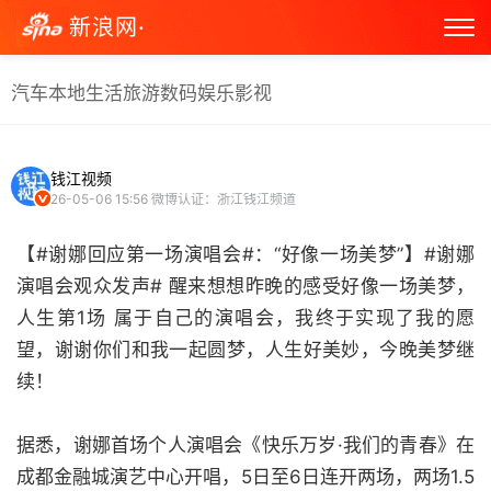
新浪网·
汽车
本地生活
旅游
数码
娱乐
影视
钱江视频
26-05-06 15:56
微博认证：浙江钱江频道
【#谢娜回应第一场演唱会#：“好像一场美梦”】#谢娜
演唱会观众发声# 醒来想想昨晚的感受好像一场美梦，
人生第1场 属于自己的演唱会，我终于实现了我的愿
望，谢谢你们和我一起圆梦，人生好美妙，今晚美梦继
续！
据悉，谢娜首场个人演唱会《快乐万岁·我们的青春》在
成都金融城演艺中心开唱，5日至6日连开两场，两场1.5