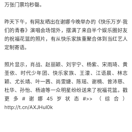
万张门票均秒罄。
昨天下午，有网友晒出在谢娜今晚举办的《快乐万岁·我
们的青春》演唱会场馆外，摆满了来自半个娱乐圈好友
的祝福花篮的照片，有从快乐家族重聚合体到当红艺人
定制寄语。
照片显示，肖战、赵丽颖、刘宇宁、杨紫、宋雨琦、黄
圣依、时代少年团、快乐家族、王濛、江语晨、林志
颖、尤长靖、叶一茜、尚雯婕、陈瑶、谢楠、曾沛慈、
杜华、孙怡、杨迪等一众明星纷纷送来了祝福花篮。戳
更多#谢娜45岁状态#>>（综合）
http://t.cn/AXJHuI0k