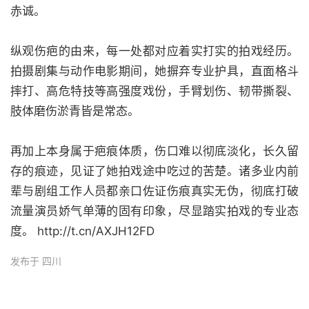
赤诚。
纵观伤疤的由来，每一处都对应着实打实的拍戏经历。
拍摄剧集与动作电影期间，她摒弃专业护具，直面格斗
摔打、高危特技等高强度戏份，手臂划伤、韧带撕裂、
肢体磨伤淤青皆是常态。
再加上本身属于疤痕体质，伤口难以彻底淡化，长久留
存的痕迹，见证了她拍戏途中吃过的苦楚。诸多业内前
辈与剧组工作人员都亲口佐证伤痕真实无伪，彻底打破
流量演员娇气单薄的固有印象，尽显踏实拍戏的专业态
度。 http://t.cn/AXJH12FD
发布于 四川