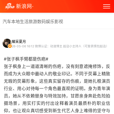
新浪网·
汽车
本地生活
旅游
数码
娱乐
影视
耀采夏月
26-05-06 16:12
微博认证：动漫博主 超话小主持人（可爱表情包超话）
#张子枫手臂都是伤疤#
张子枫身上一道道清晰的伤疤，没有刻意遮掩修饰，反
而成为大众眼中最动人的敬业印记。不同于荧幕上精致
无瑕的荧幕形象，这些真实留存的伤痕，是她扎根演员
行业、用心对待每一个角色最直观的证明。身为青年演
员，她从不依赖替身与特效加持，甘愿亲身奔赴危险拍
摄场景，用实打实的付出诠释着演员最质朴的职业信
仰，也让观众真切感受到新生代艺人身上难得的坚守与