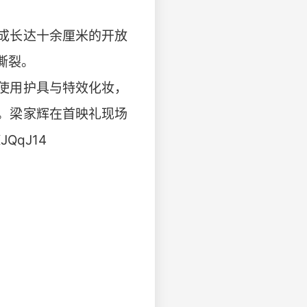
成长达十余厘米的开放
撕裂。
使用护具与特效化妆，
。梁家辉在首映礼现场
QqJ14