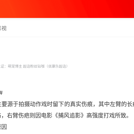
影视
证：萌宠博主 超话粉丝钻咖（张康乐超话）
#
主要源于拍摄动作戏时留下的真实伤痕，其中左臂的长
伤，右臂伤疤则因电影《捕风追影》高强度打戏所致。
原因