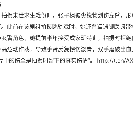
伤
：拍摄末世求生戏份时，张子枫被尖锐物划伤左臂，形
青。此前在该剧组拍摄跳轨戏时，她还曾遭遇脚踝韧带
演女警角色，她提前半年接受成家班特训，拍摄时拒绝
等高危动作戏，导致手臂反复擦伤淤青，双手磨破出血
的伤全是拍摄时留下的真实伤情”。 http://t.cn/AXJ