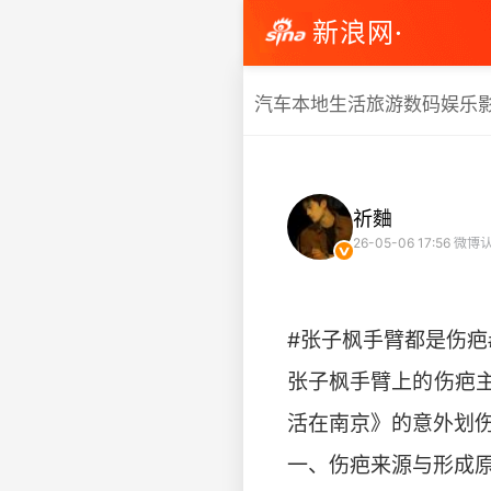
新浪网·
汽车
本地生活
旅游
数码
娱乐
祈麯
26-05-06 17:56
微博认
#张子枫手臂都是伤疤
张子枫手臂上的伤疤
活在南京》的意外划
一、伤疤来源与形成