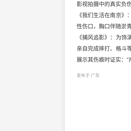
影视拍摄中的真实负
《我们生活在南京》
性伤口，胸口伴随淤
《捕风追影》：为饰
亲自完成摔打、格斗
展示其伤痕时证实：“片中
发布于 广东