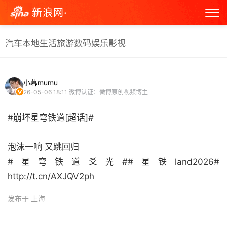
新浪网·
汽车
本地生活
旅游
数码
娱乐
影视
小暮mumu
26-05-06 18:11
微博认证：微博原创视频博主
#崩坏星穹铁道[超话]#
泡沫一响 又跳回归
#星穹铁道爻光##星铁land2026#
http://t.cn/AXJQV2ph ​
发布于 上海