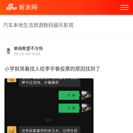
新浪网·
汽车
本地生活
旅游
数码
娱乐
影视
单纯希望不冷场
26-05-06 19:28
小学就哭着找人给李宇春投票的原因找到了 ​