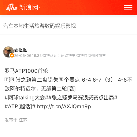
新浪网·
汽车
本地生活
旅游
数码
娱乐
影视
麦抠抠
26-05-06 19:35
微博认证：运动博主 微博原创视频博主
罗马ATP1000首轮
🇨🇳张之臻第二盘错失两个赛点 6-4 6-7（3） 4-6不
敌阿尔特迈尔，无缘第二轮[衰]
#网球talking大会##张之臻罗马赛浪费赛点出局#
#ATP[超话]# http://t.cn/AXJQmh9p ​
发布于 江苏