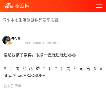
新浪网·
汽车
本地生活
旅游
数码
娱乐
影视
与今夏
26-05-06 19:43
微博认证：游戏博主
看给我孩子累得，眼睛一直眨巴眨巴🥺🥺
#丁禹兮赵皑#丨#丁禹兮司宫令#
http://t.cn/AXJQBQPV ​
发布于 四川