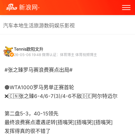
新浪网·
汽车
本地生活
旅游
数码
娱乐
影视
Tennis欧阳文升
26-05-06 19:48
微博认证：体育博主 体育视频博主
#张之臻罗马赛浪费赛点出局#
🟠WTA1000罗马男单正赛首轮
❌🇨🇳张之臻6-4/6-7(3)/4-6不敌🇩🇪阿尔特迈尔
第二盘5-3，40-15领先
最终浪费赛点遭遇逆转[捂嘴哭][捂嘴哭][捂嘴哭]
发挥得真的很不错了