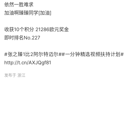
依然一胜难求
加油啊臻臻同学[加油]
收获10个积分 21286欧元奖金
即时排名No.227
#张之臻1比2阿尔特迈尔##一分钟精选视频扶持计划#
http://t.cn/AXJQgf81
发布于 浙江