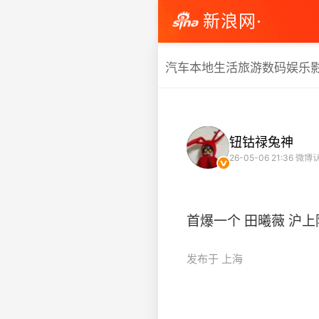
新浪网·
汽车
本地生活
旅游
数码
娱乐
钮钴禄兔神
26-05-06 21:36
微博
首爆一个 田曦薇 沪上阿
发布于 上海