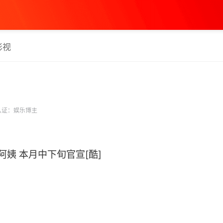
影视
认证：娱乐博主
姨 本月中下旬官宣[酷] ​