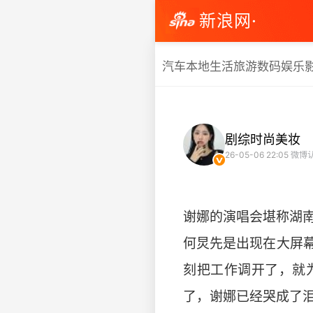
新浪网·
汽车
本地生活
旅游
数码
娱乐
剧综时尚美妆
26-05-06 22:05
微博认
谢娜的演唱会堪称湖
何炅先是出现在大屏
刻把工作调开了，就
了，谢娜已经哭成了