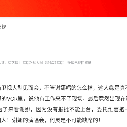
影视
证：综艺博主 超话粉丝大咖（杨超越超话） 微博电视团成员
南卫视大型见面会，不管谢娜唱的怎么样，这人缘是真
幕的VCR里，说他有工作来不了现场，最后竟然出现在
为了来看谢娜，因为没有报批不能上台，委托维嘉抱
泪人！谢娜的演唱会，何炅是不可能缺席的！