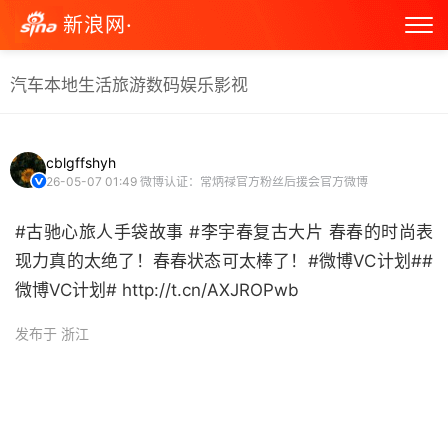
新浪网·
汽车
本地生活
旅游
数码
娱乐
影视
cblgffshyh
26-05-07 01:49
微博认证：常炳禄官方粉丝后援会官方微博
#古驰心旅人手袋故事 #李宇春复古大片 春春的时尚表
现力真的太绝了！春春状态可太棒了！#微博VC计划##
微博VC计划# http://t.cn/AXJROPwb ​
发布于 浙江