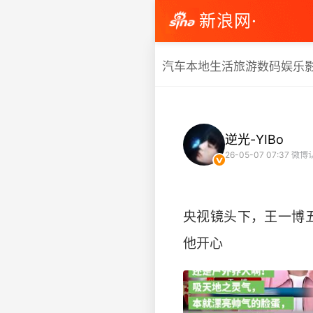
新浪网·
汽车
本地生活
旅游
数码
娱乐
逆光-YIBo
26-05-07 07:37
微博
央视镜头下，王一博
他开心 ​