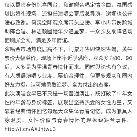
仅以嘉宾身份惊喜同台，和谢娜合唱定情金曲，氛围感
堪比婚礼现场，还担任演唱会幕后总导演，谢娜也公开
暖心致谢。何炅空降观众席带头应援、李小冉带伤跨城
助阵合唱、林志颖圆她年少追星梦，一众亲友助阵名场
面刷屏全网，满是多年情谊。
演唱会市场热度居高不下，门票开售即快速售罄，黄牛
票价大幅溢价，现场上座率近乎满座，观众多为80、90
后，大多是为重温青春情怀而来。同时舆论也有争议，
有人质疑演唱专业度、票价合理性，但更多观众和圈内
好友力挺，认可她勇敢追梦、全力付出的态度。
此次演唱会早已不只是一场普通演出，既打破了中年女
性的年龄与身份标签，展现出坚持热爱的女性力量，又
靠着经典情怀回忆勾起大众集体青春记忆，成为兼具人
脉温度、女性价值与青春情怀的现象级舞台事件。
http://t.cn/AXJntwu3