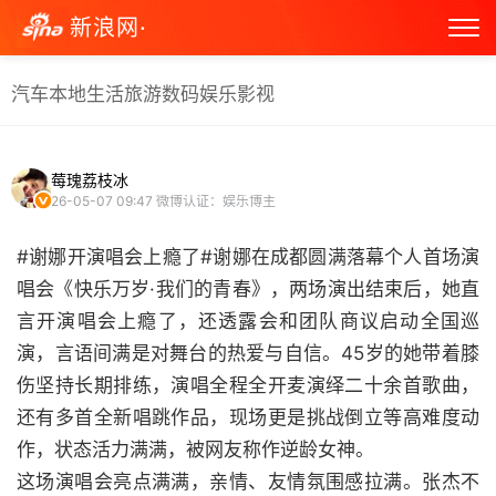
新浪网·
汽车
本地生活
旅游
数码
娱乐
影视
莓瑰荔枝冰
26-05-07 09:47
微博认证：娱乐博主
#谢娜开演唱会上瘾了#谢娜在成都圆满落幕个人首场演
唱会《快乐万岁·我们的青春》，两场演出结束后，她直
言开演唱会上瘾了，还透露会和团队商议启动全国巡
演，言语间满是对舞台的热爱与自信。45岁的她带着膝
伤坚持长期排练，演唱全程全开麦演绎二十余首歌曲，
还有多首全新唱跳作品，现场更是挑战倒立等高难度动
作，状态活力满满，被网友称作逆龄女神。
这场演唱会亮点满满，亲情、友情氛围感拉满。张杰不