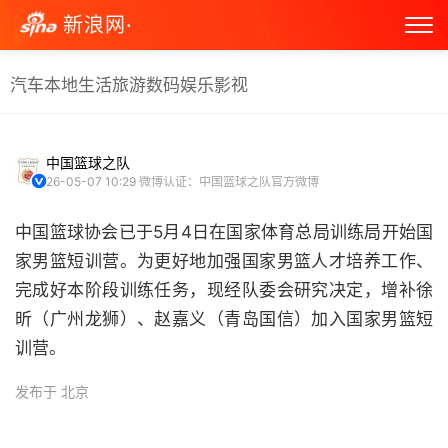
新浪网·
汽车
本地生活
旅游
数码
娱乐
影视
中国篮球之队
26-05-07 10:29
微博认证：中国篮球之队官方微博
中国篮球协会已于5⽉4⽇在国家体育总局训练局开始国
家男篮短训营。为更好地加强国家男篮人才培养工作、
完成好本阶段训练任务，现经队委会研究决定，增补徐
昕（⼴州⻰狮）、赵嘉义（⻘岛国信）加⼊国家男篮短
训营。 ​
发布于 北京