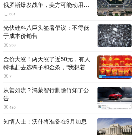
俄罗斯爆发战争，美方可能动用战
术核武器
631
光伏硅料八巨头签署倡议：不得低
于成本价销售
258
金价大涨！两天涨了近50元，有人
特地赶去选镯子和金条，“我想着买
起来可以保值，小批量进一些货”
7
从善如流？鸿蒙智行删除竹知了公
告
480
知情人士：沃什将准备在9月加息