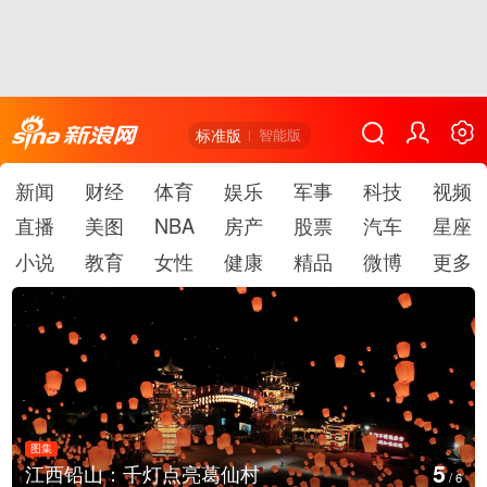
标准版
智能版
新闻
财经
体育
娱乐
军事
科技
视频
直播
美图
NBA
房产
股票
汽车
星座
小说
教育
女性
健康
精品
微博
更多
图集
5
江西铅山：千灯点亮葛仙村
/
6