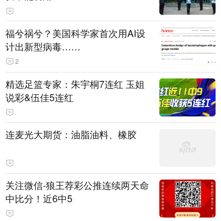
福兮祸兮？美国科学家首次用AI设
计出新型病毒……
2
精选足篮专家：朱宇桐7连红 玉姐
说彩&伍佳5连红
连麦光大期货：油脂油料、橡胶
关注微信-狼王荐彩公推连续两天命
中比分！近6中5