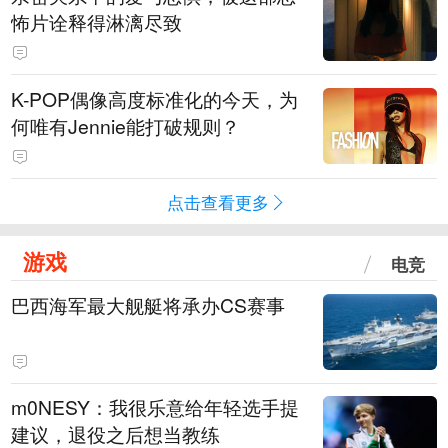
怖片诠释得淋漓尽致
K-POP偶像高度标准化的今天，为
何唯有Jennie能打破规则？
点击查看更多
游戏
电竞
巴西海军最大舰艇将承办CS赛事
m0NESY：我很乐意给年轻选手提
建议，退役之后想当教练