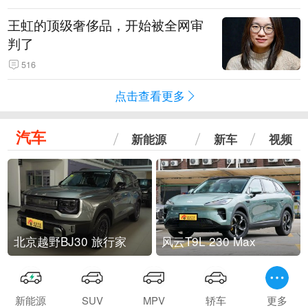
王虹的顶级奢侈品，开始被全网审
判了
516
点击查看更多
汽车
新能源
新车
视频
北京越野BJ30 旅行家
风云T9L 230 Max
新能源
SUV
MPV
轿车
更多