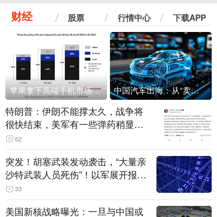
财经
股票
行情中心
下载APP
苹果拿下高端手机市场65%的份额：iPhone 17系列功不可没
中国汽车出海：从“卖出去”到“走进去”
特朗普：伊朗不能撑太久，战争将
很快结束，美军有一些弹药稍显紧
张！伊朗公布拟议的海峡管理文本
62
突发！胡塞武装发动袭击，“大量亲
沙特武装人员死伤”！以军展开报复
性空袭
33
美国新核战略曝光：一旦与中国或