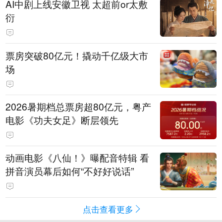
AI中剧上线安徽卫视 太超前or太敷
衍
票房突破80亿元！撬动千亿级大市
场
2026暑期档总票房超80亿元，粤产
电影《功夫女足》断层领先
动画电影《八仙！》曝配音特辑 看
拼音演员幕后如何“不好好说话”
点击查看更多