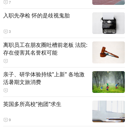
7
入职先孕检 怀的是歧视鬼胎
3
离职员工在朋友圈吐槽前老板 法院:
存在侵害其名誉权可能
亲子、研学体验持续"上新" 各地激
活暑期文旅消费
英国多所高校"抱团"求生
9