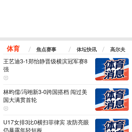
体育
焦点赛事
体坛快讯
高尔夫
王艺迪3-1郑怡静晋级横滨冠军赛8
强
林昀儒/冯翊新3-0跨国搭档 闯过美
国大满贯首轮
U17女排3比0横扫菲律宾 攻防亮眼
仍暴露年轻短板