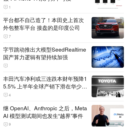
1
平台都不自己造了！本田史上首次
外包整车平台 接盘的是印度公司
7
字节跳动推出大模型SeedRealtime
国产算力逻辑有望持续加强
丰田汽车净利或三连跌本财年预降1
5.5% 上半年全球产销下滑在华少卖
14.3万辆
4
继 OpenAI、Anthropic 之后，Meta
AI 模型测试期间也发生“越界”事件
9