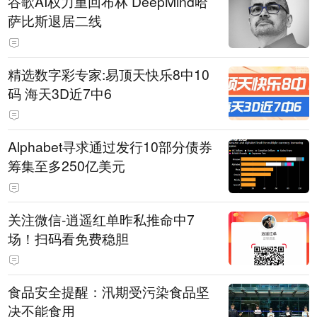
谷歌AI权力重回布林 DeepMind哈
萨比斯退居二线
精选数字彩专家:易顶天快乐8中10
码 海天3D近7中6
Alphabet寻求通过发行10部分债券
筹集至多250亿美元
关注微信-逍遥红单昨私推命中7
场！扫码看免费稳胆
食品安全提醒：汛期受污染食品坚
决不能食用