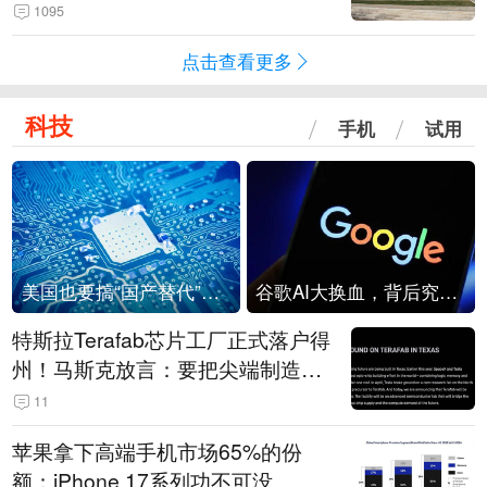
1095
点击查看更多
科技
手机
试用
美国也要搞“国产替代”？先算清三笔账
谷歌AI大换血，背后究竟发生了什么？
特斯拉Terafab芯片工厂正式落户得
州！马斯克放言：要把尖端制造带
回美国
11
苹果拿下高端手机市场65%的份
额：iPhone 17系列功不可没