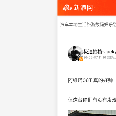
新浪网·
汽车
本地生活
旅游
数码
娱乐
极速拍档-Jack
26-05-07 11:16
微博认
阿维塔06T 真的好帅
但这台你们有没有发现有