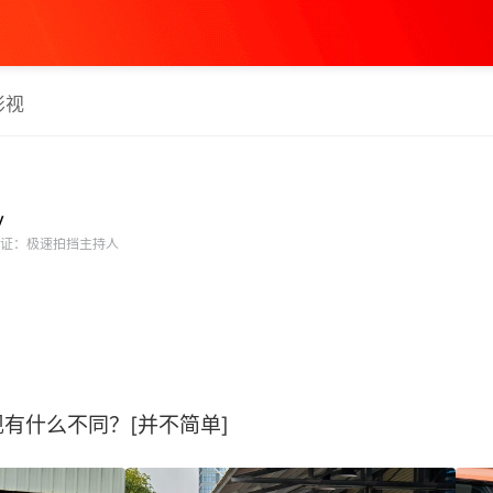
影视
y
证：极速拍挡主持人
什么不同？[并不简单] ​