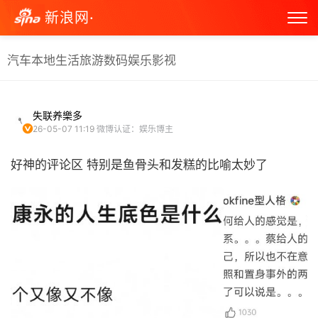
新浪网·
汽车
本地生活
旅游
数码
娱乐
影视
失联养樂多
26-05-07 11:19
微博认证：娱乐博主
好神的评论区 特别是鱼骨头和发糕的比喻太妙了 ​