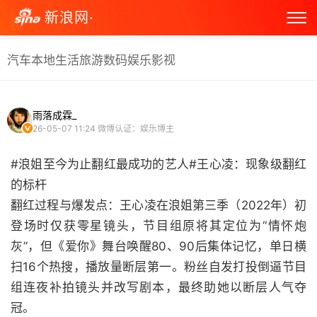
新浪网·
汽车
本地生活
旅游
数码
娱乐
影视
雨落成霖_
26-05-07 11:24
微博认证：娱乐博主
#浪姐至今为止翻红最成功的艺人#王心凌：现象级翻红
的标杆
翻红过程与爆发点：王心凌在浪姐第三季（2022年）初
登场时仅获零星镜头，节目组原将其定位为“情怀炮
灰”，但《爱你》舞台唤醒80、90后集体记忆，单日横
扫16个热搜，播放量断层第一。粉丝自发打投倒逼节目
组连夜补拍镜头并改写剧本，最终助她以断层人气夺
冠。