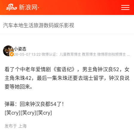
新浪网·
汽车
本地生活
旅游
数码
娱乐
影视
小姿态
26-05-07 13:22
微博认证：儿童教育博主 教育博主 微博原创视频博主 微博VLOG博主
看了个中老年爱情剧《蜜语纪》，男主角钟汉良52，女
主角朱珠42，最后一集朱珠还要去瑞士留学，钟汉良说
要等她回来。
弹幕：回来钟汉良都54了！
[笑cry][笑cry][笑cry] ​
发布于 上海