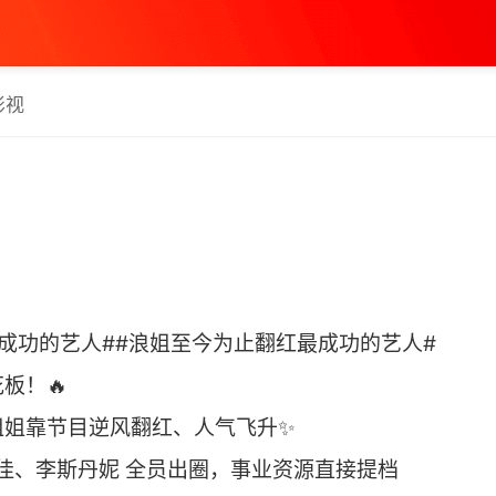
影视
成功的艺人##浪姐至今为止翻红最成功的艺人#
板！🔥
姐姐靠节目逆风翻红、人气飞升✨
佳、李斯丹妮 全员出圈，事业资源直接提档