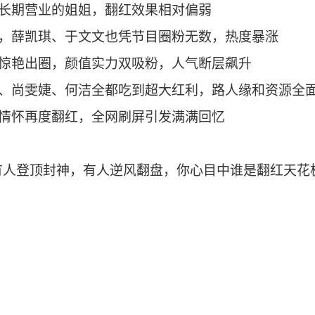
在长期营业的姐姐，翻红效果相对偏弱
跑，薛凯琪、于文文也凭节目圈粉无数，热度暴涨
珠惊艳出圈，颜值实力双吸粉，人气断层飙升
君、尚雯婕、何洁全都吃到超大红利，路人缘和资源全
凭情怀再度翻红，全网刷屏引发满满回忆
人登顶封神，有人逆风翻盘，你心目中谁是翻红天花板