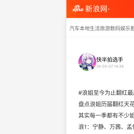
新浪网·
汽车
本地生活
旅游
数码
娱乐
快半拍选手
26-05-07 14:39
#浪姐至今为止翻红最
盘点浪姐历届翻红天花
其实每一季都有不少
浪1：宁静、万茜、孟