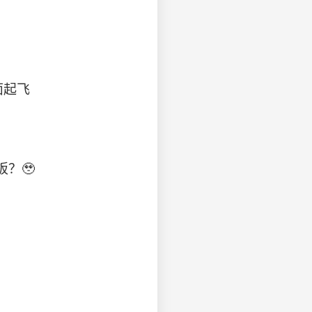
面起飞
？🥹