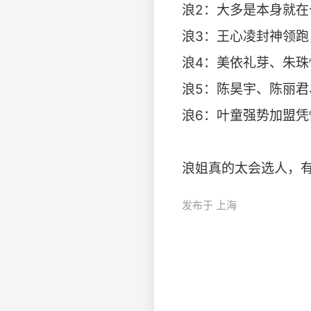
浪2：大多是本身就
浪3：王心凌封神领
浪4：美依礼芽、朱
浪5：陈昊宇、陈丽
浪6：叶童强势加盟
浪姐真的太会选人，有
发布于 上海