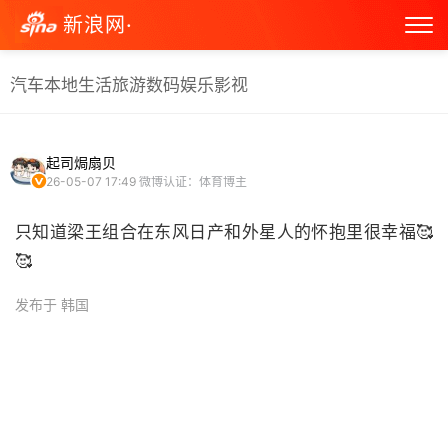
新浪网·
汽车
本地生活
旅游
数码
娱乐
影视
起司焗扇贝
26-05-07 17:49
微博认证：体育博主
只知道梁王组合在东风日产和外星人的怀抱里很幸福🥰
🥰 ​
发布于 韩国