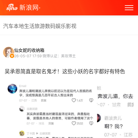
新浪网·
汽车
本地生活
旅游
数码
娱乐
影视
仙女妮的收纳箱
26-05-07 17:59
微博认证：美妆博主
吴承恩简直是取名鬼才！这些小妖的名字都好有特色 ​