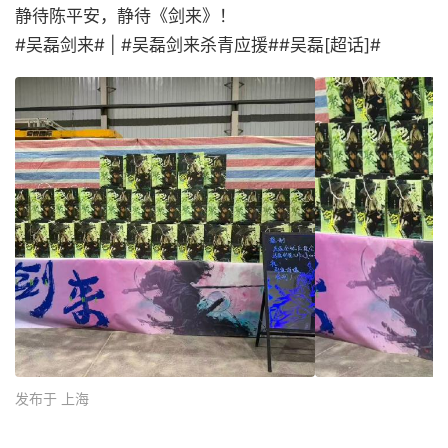
静待陈平安，静待《剑来》！
#吴磊剑来# | #吴磊剑来杀青应援##吴磊[超话]# ​
发布于 上海