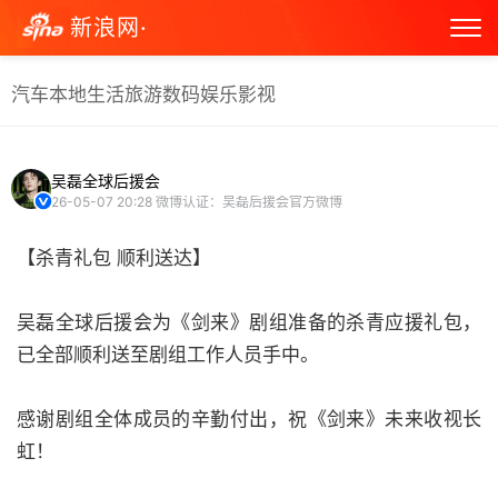
新浪网·
汽车
本地生活
旅游
数码
娱乐
影视
吴磊全球后援会
26-05-07 20:28
微博认证：吴磊后援会官方微博
【杀青礼包 顺利送达】
吴磊全球后援会为《剑来》剧组准备的杀青应援礼包，
已全部顺利送至剧组工作人员手中。
感谢剧组全体成员的辛勤付出，祝《剑来》未来收视长
虹！