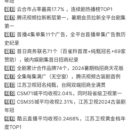
年冠
1️⃣3️⃣ 云合市占率最高17.7% ，连续剧热播榜TOP1
1️⃣4️⃣ 腾讯视频拉新断层第一，暑期会员拉新全平台剧集
第一
1️⃣5️⃣ 首播4集单集11个广告，全平台首播单集广告数历
史纪录
1️⃣6️⃣ 首日商务联名71个（百雀羚首席+纯甄冠名+69家
赞助），破内娱剧集首日招商纪录
1️⃣7️⃣ 全剧累计合作品牌74个，2024暑期档招商天花板
1️⃣8️⃣ 全集每集满广（无空窗），腾讯视频古装剧首例
1️⃣9️⃣ 江苏卫视冠名纯甄，台网双端招商全满贯
2️⃣0️⃣ CSM71城平均收视2.04%，同时段省级卫视第一
2️⃣1️⃣ CSM35城平均收视2.31%，江苏卫视2024古装剧
年冠
2️⃣2️⃣ 酷云直播平均收视0.2468%，江苏卫视黄金档年
度TOP1