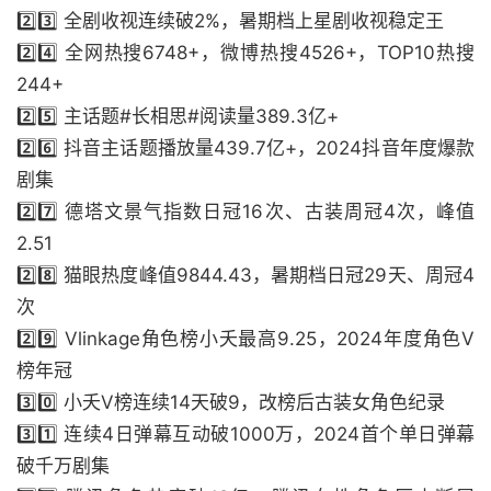
2️⃣3️⃣ 全剧收视连续破2%，暑期档上星剧收视稳定王
2️⃣4️⃣ 全网热搜6748+，微博热搜4526+，TOP10热搜
244+
2️⃣5️⃣ 主话题#长相思#阅读量389.3亿+
2️⃣6️⃣ 抖音主话题播放量439.7亿+，2024抖音年度爆款
剧集
2️⃣7️⃣ 德塔文景气指数日冠16次、古装周冠4次，峰值
2.51
2️⃣8️⃣ 猫眼热度峰值9844.43，暑期档日冠29天、周冠4
次
2️⃣9️⃣ Vlinkage角色榜小夭最高9.25，2024年度角色V
榜年冠
3️⃣0️⃣ 小夭V榜连续14天破9，改榜后古装女角色纪录
3️⃣1️⃣ 连续4日弹幕互动破1000万，2024首个单日弹幕
破千万剧集