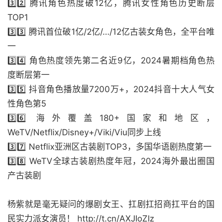
3️⃣2️⃣ 腾讯角色热度破12亿，腾讯女性角色历史断层
TOP1
3️⃣3️⃣ 腾讯首位破1亿/2亿/…/12亿古装女角色，全平台唯
一
3️⃣4️⃣ 角色热度领先第二名近9亿，2024暑期档角色热
度断层第一
3️⃣5️⃣ 抖音角色播放量7200万+，2024抖音十大人气女
性角色第5
3️⃣6️⃣ 海外覆盖180+国家和地区，
WeTV/Netflix/Disney+/Viki/Viu同步上线
3️⃣7️⃣ Netflix亚洲区古装剧TOP3，多国华语剧热度第一
3️⃣8️⃣ WeTV全球古装剧热度年冠，2024海外最出圈国
产古装剧
杨紫就是毫无疑问的爆剧女王、扛剧扛招商扛平台的国
民实力派女演员！ http://t.cn/AXJIoZIz