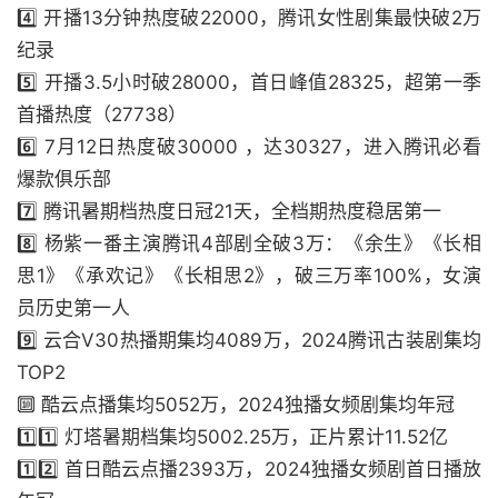
4️⃣ 开播13分钟热度破22000，腾讯女性剧集最快破2万
纪录
5️⃣ 开播3.5小时破28000，首日峰值28325，超第一季
首播热度（27738）
6️⃣ 7月12日热度破30000 ，达30327，进入腾讯必看
爆款俱乐部
7️⃣ 腾讯暑期档热度日冠21天，全档期热度稳居第一
8️⃣ 杨紫一番主演腾讯4部剧全破3万：《余生》《长相
思1》《承欢记》《长相思2》，破三万率100%，女演
员历史第一人
9️⃣ 云合V30热播期集均4089万，2024腾讯古装剧集均
TOP2
🔟 酷云点播集均5052万，2024独播女频剧集均年冠
1️⃣1️⃣ 灯塔暑期档集均5002.25万，正片累计11.52亿
1️⃣2️⃣ 首日酷云点播2393万，2024独播女频剧首日播放