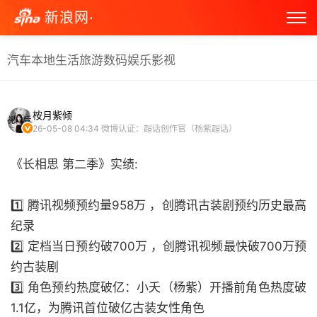
新浪网·
汽车
本地生活
旅游
数码
娱乐
影视
桉月紫倾
26-05-08 04:34
微博认证：超话创作官（杨紫超话）
《长相思 第二季》实绩:
1️⃣ 腾讯视频预约量958万 ，创腾讯古装剧预约历史最高
纪录
2️⃣ 定档当日预约破700万 ，创腾讯视频最快破700万预
约古装剧
3️⃣ 角色预约热度破亿：小夭（杨紫）开播前角色热度破
1.1亿，为腾讯首位破亿古装女性角色