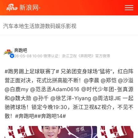
新浪网·
汽车
本地生活
旅游
数码
娱乐
影视
奔跑吧
26-05-08 10:00
微博认证：浙江卫视《奔跑吧》官方微博
#跑男踢上足球联赛了# 兄弟团变身球场“猛将”，红白阵
营正面对决，花式比拼高能不断！@李晨 @郑恺 @沙溢
@白鹿my @范丞丞Adam0616 @时代少年团-张真源
和@魏大勋 @孙千 @徐艺洋-Yiyang @周洁琼JIE 一起
驰骋球场！锁定今晚19:30，浙江卫视&Z视介，不见不
散！#奔跑吧##奔跑吧14# ​