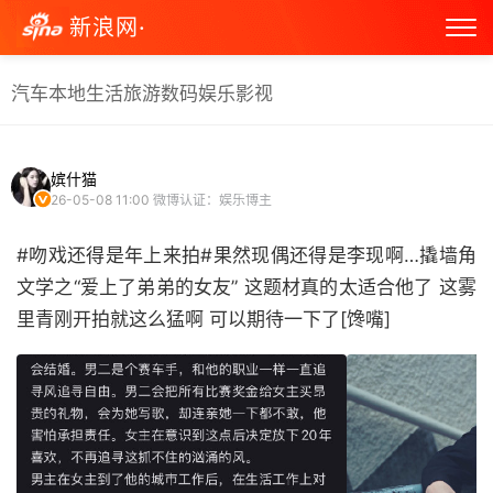
新浪网·
汽车
本地生活
旅游
数码
娱乐
影视
嫔什猫
26-05-08 11:00
微博认证：娱乐博主
#吻戏还得是年上来拍#果然现偶还得是李现啊…撬墙角
文学之“爱上了弟弟的女友” 这题材真的太适合他了 这雾
里青刚开拍就这么猛啊 可以期待一下了[馋嘴] ​