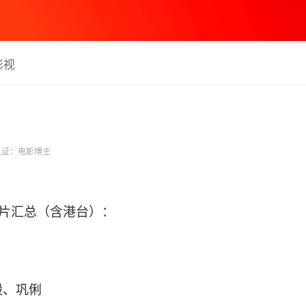
影视
证：电影博主
产片汇总（含港台）：
毅、巩俐