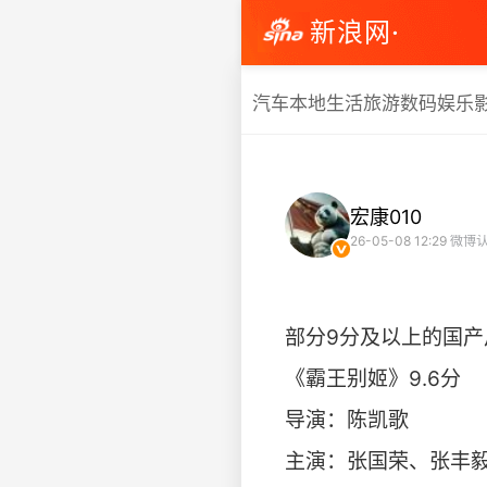
新浪网·
汽车
本地生活
旅游
数码
娱乐
宏康010
26-05-08 12:29
微博认
部分9分及以上的国
《霸王别姬》9.6分
导演：陈凯歌
主演：张国荣、张丰