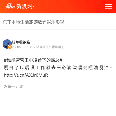
新浪网·
汽车
本地生活
旅游
数码
娱乐
影视
校草收纳箱
26-05-08 13:37
微博认证：音乐博主
#谁能管管王心凌台下的霸总#
明白了以后没工作就去王心凌演唱会嘎油嘎油~
http://t.cn/AXJr6MuR ​
发布于 河北