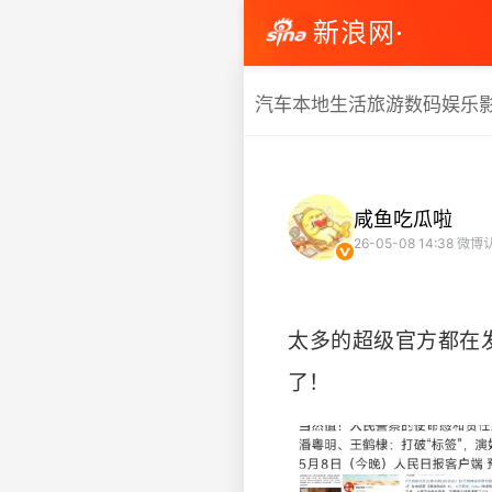
新浪网·
汽车
本地生活
旅游
数码
娱乐
咸鱼吃瓜啦
26-05-08 14:38
微博
太多的超级官方都在
了！ ​