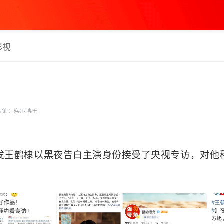
影视
认证：娱乐博主
发王鹤棣以黑夜告白主演身份接受了央视专访，对他