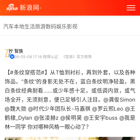
新浪网·
汽车
本地生活
旅游
数码
娱乐
影视
智族
26-05-08 17:16
微博认证：《智族》官方微博
【#条纹穿搭范#】从T恤到衬衫，再到外套，以及各种
饰品，“条纹”的身影无处不在，蓝白条纹明净轻盈，黑
白条纹经典耐看……或少年感十足，或低调内敛，或气
场全开，无须刻意，便已足够引人注目。@龚俊Simon
@魏大勋 @时代少年团队长-马嘉祺 @罗云熙Leo @王
鹤棣_Dylan @张凌赫z @侯明昊 @王安宇buss @我是
林一同学 你对哪种风格一眼心动了？