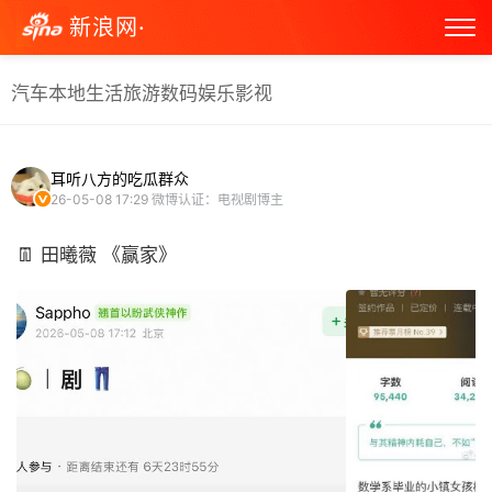
新浪网·
汽车
本地生活
旅游
数码
娱乐
影视
耳听八方的吃瓜群众
26-05-08 17:29
微博认证：电视剧博主
👖 田曦薇 《赢家》 ​​​​