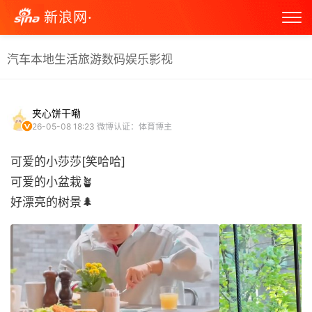
新浪网·
汽车
本地生活
旅游
数码
娱乐
影视
夹心饼干嘞
26-05-08 18:23
微博认证：体育博主
可爱的小莎莎[笑哈哈]
可爱的小盆栽🪴
好漂亮的树景🌲 ​