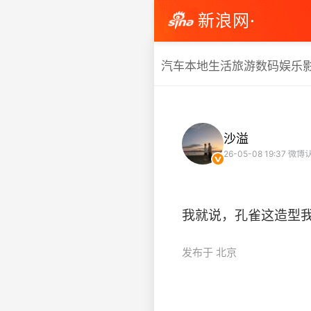
新浪网·
汽车
本地生活
旅游
数码
娱乐
沙溢
26-05-08 19:37
微博
我就说，孔雀这造型我熟啊 #
发布于 北京