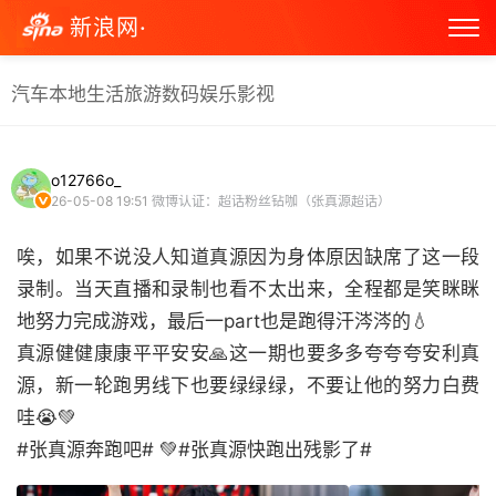
新浪网·
汽车
本地生活
旅游
数码
娱乐
影视
o12766o_
26-05-08 19:51
微博认证：超话粉丝钻咖（张真源超话）
唉，如果不说没人知道真源因为身体原因缺席了这一段
录制。当天直播和录制也看不太出来，全程都是笑眯眯
地努力完成游戏，最后一part也是跑得汗涔涔的💧
真源健健康康平平安安🙏这一期也要多多夸夸夸安利真
源，新一轮跑男线下也要绿绿绿，不要让他的努力白费
哇😭💚
#张真源奔跑吧# 💚#张真源快跑出残影了#