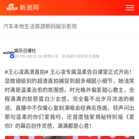
新浪网·
汽车
本地生活
旅游
数码
娱乐
影视
娱乐日爆社
26-05-08 20:26
微博认证：新浪娱乐视频官方微博
#王心凌高清直拍# 王心凌专属温柔告白课堂正式开启！
显微镜级别的超清直拍捕捉到超多细腻小细节，她浅笑
时满是温柔治愈的氛围感。时光格外偏爱甜心教主，全
程满满的胶原蛋白少女感，完全看不出岁月流逝的痕
迹。直播中不仅暖心复刻演唱会经典名场面，轻声问出
那句温柔的你们爱我吗，还首度独家揭秘特别版《爱
你》的幕后创作灵感，满满都是心意！