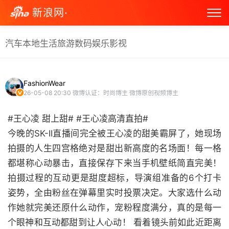
新浪网·
汽车
本地生活
旅游
数码
娱乐
影视
FashionWear
26-05-08 20:30
微博认证：时尚博主 微博原创视频博主
#王心凌 甜上甜# #王心凌高清直拍#
今晚的SK-II直播间完全被王心凌的甜美霸屏了，她现场
拍摄的人生四宫格绝对是甜出新高度的名场面！每一格
都堪称心动暴击，直接保存下来当手机壁纸简直完美！
拍摄过程的互动更是甜度超标，导演组准备的6个打卡
姿势，全由粉丝在弹幕里实时投票决定。大家选什么动
作她就完美还原什么动作，宠粉程度满分，真的是每一
个眼神和互动都甜到让人心动！ 看着镜头前如此近距离