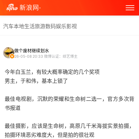
新浪网·
汽车
本地生活
旅游
数码
娱乐
影视
做个废材继续划水
26-05-08 20:33
微博认证：综艺博主
今年白玉兰，有较大概率确定的几个奖项
男主，于和伟，基本上锁了
最佳电视剧，沉默的荣耀和生命树二选一，官方多次背
书报道
最佳摄影，应该是生命树，高原几千米海拔实景拍摄，
拍摄环境恶劣难度大，但是拍的很壮观