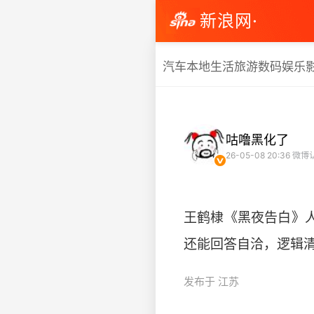
新浪网·
汽车
本地生活
旅游
数码
娱乐
咕噜黑化了
26-05-08 20:36
微博
王鹤棣《黑夜告白》人
还能回答自洽，逻辑清晰
发布于 江苏