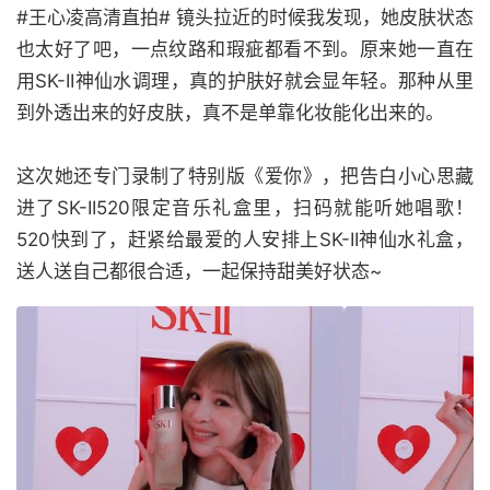
#王心凌高清直拍# 镜头拉近的时候我发现，她皮肤状态
也太好了吧，一点纹路和瑕疵都看不到。原来她一直在
用SK-II神仙水调理，真的护肤好就会显年轻。那种从里
到外透出来的好皮肤，真不是单靠化妆能化出来的。
这次她还专门录制了特别版《爱你》，把告白小心思藏
进了SK-II520限定音乐礼盒里，扫码就能听她唱歌！
520快到了，赶紧给最爱的人安排上SK-II神仙水礼盒，
送人送自己都很合适，一起保持甜美好状态~