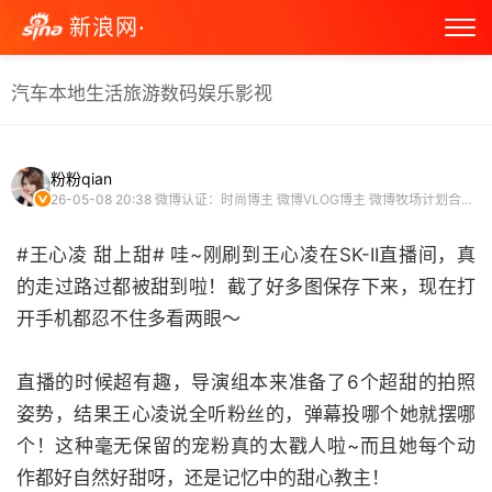
新浪网·
汽车
本地生活
旅游
数码
娱乐
影视
粉粉qian
26-05-08 20:38
微博认证：时尚博主 微博VLOG博主 微博牧场计划合作达人
#王心凌 甜上甜# 哇~刚刷到王心凌在SK-II直播间，真
的走过路过都被甜到啦！截了好多图保存下来，现在打
开手机都忍不住多看两眼～
直播的时候超有趣，导演组本来准备了6个超甜的拍照
姿势，结果王心凌说全听粉丝的，弹幕投哪个她就摆哪
个！这种毫无保留的宠粉真的太戳人啦~而且她每个动
作都好自然好甜呀，还是记忆中的甜心教主！