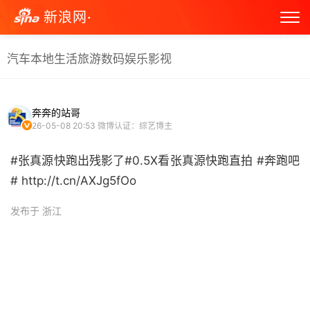
新浪网·
汽车
本地生活
旅游
数码
娱乐
影视
奔奔的站哥
26-05-08 20:53
微博认证：综艺博主
#张真源快跑出残影了#0.5X看张真源快跑直拍 #奔跑吧
# http://t.cn/AXJg5fOo ​
发布于 浙江