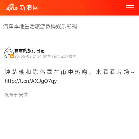
新浪网·
汽车
本地生活
旅游
数码
娱乐
影视
君君的旅行日记
26-05-08 21:51
微博认证：旅游博主
钟楚曦和陈伟霆在雨中热吻，来看看片场~
http://t.cn/AXJgQ7qy ​
发布于 安徽