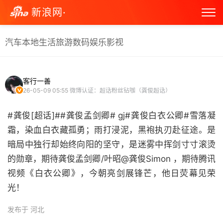
新浪网·
汽车
本地生活
旅游
数码
娱乐
影视
客行一善
26-05-09 05:55
微博认证：超话粉丝钻咖（龚俊超话）
#龚俊[超话]##龚俊孟剑卿# gj#龚俊白衣公卿#雪落凝
霜，染血白衣藏孤勇；雨打浸泥，黑袍执刃赴征途。是
暗局中独行却始终向阳的坚守，是迷雾中挥剑寸寸滚烫
的勋章，期待龚俊孟剑卿/叶昭@龚俊Simon ，期待腾讯
视频《白衣公卿》，今朝亮剑展锋芒，他日荧幕见荣
光！ ​
发布于 河北