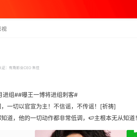
影视
证：有角影业CEO 朱佳
月进组##曝王一博将进组刺客#
，一切以官宣为主！不信谣，不传谣！[祈祷]
知道，他的一切动作都非常低调，🍉主根本无从知道！[