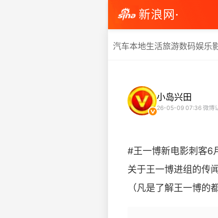
新浪网·
汽车
本地生活
旅游
数码
娱乐
小岛兴田
26-05-09 07:36
微博认
#王一博新电影刺客6
关于王一博进组的传闻
（凡是了解王一博的都