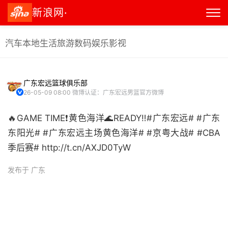
新浪网·
汽车
本地生活
旅游
数码
娱乐
影视
广东宏远篮球俱乐部
26-05-09 08:00
微博认证：广东宏远男篮官方微博
🔥GAME TIME❗️黄色海洋🌊READY‼️#广东宏远# #广东
东阳光# #广东宏远主场黄色海洋# #京粤大战# #CBA
季后赛# http://t.cn/AXJD0TyW ​
发布于 广东