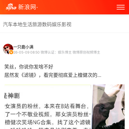
新浪网·
汽车
本地生活
旅游
数码
娱乐
影视
一只鹿小满
26-05-09 08:50
微博认证：娱乐博主 微博原创视频博主
笑丝，你说你发啥不好
居然发《滤镜》，看完要彻底爱上檀健次的… ​