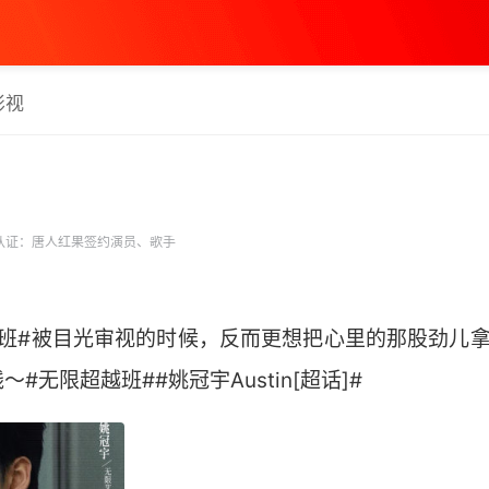
影视
认证：唐人红果签约演员、歌手
越班#被目光审视的时候，反而更想把心里的那股劲儿
无限超越班##姚冠宇Austin[超话]# ​