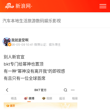
新浪网·
汽车
本地生活
旅游
数码
娱乐
影视
我就是受啊
26-05-09 10:41
微博认证：娱乐博主
别人新官宣
bkt专门给幂神也置顶
有一种“幂神没有离开我”的即视感
有且只有一位全球首席 ​