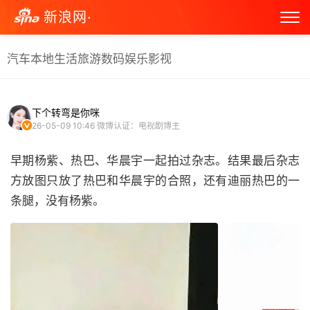
新浪网·
汽车
本地生活
旅游
数码
娱乐
影视
下个转弯是你咪
26-05-09 10:46
微博认证：电视剧博主
早期杨紫、热巴、华晨宇一起拍过杂志。结果最后杂志
方放图只放了热巴和华晨宇的合照，还有迪丽热巴的一
条腿，没有杨紫。 ​