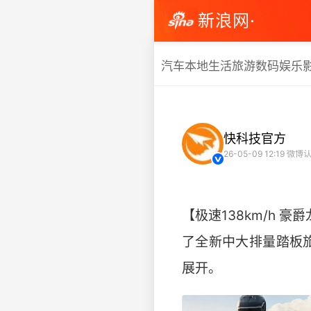
新浪网·
汽车
本地生活
旅游
数码
娱乐
快科技官方
26-05-09 12:19
微博认
【极速138km/h 
了全新中大排量踏板旅
展开。 ​