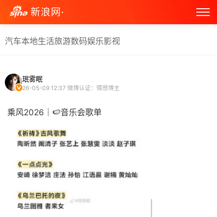
新浪网·
汽车
本地生活
旅游
数码
娱乐
影视
珉雾眠
26-05-09 12:37
微博认证：情感博主
乘风2026｜🍉音乐会歌单 ​